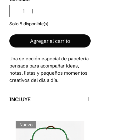
Solo 8 disponible(s)
Agregar al carrito
Una selección especial de papelería
pensada para acompañar ideas,
notas, listas y pequeños momentos
creativos del día a día.
Este set reúne básicos funcionales
INCLUYE
en una combinación
cuidadosamente elegida, ideal para
✓ color pen mini (incluye refil)
llevar siempre contigo o para regalar.
✓ cuadernillo (puedes elegir: con
rayas, con puntos, plan semanal,
Nuevo
plan mensual o páginas libres)
✓ formas sticker set