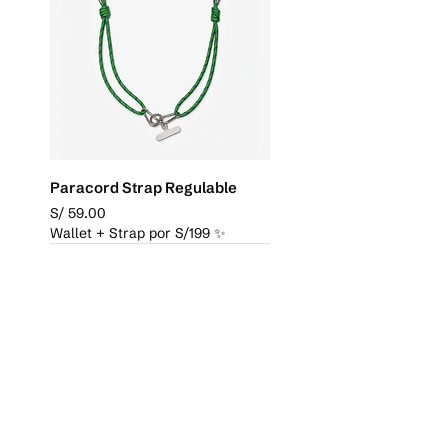
Disponible por tiempo limitado en
esta presentación.
Paracord Strap Regulable
Precio
S/ 59.00
Wallet + Strap por S/199 ✨
Nuevo
Nuevo
Nuevo
Nuevo
Repuesto
Washi Edition
Repuesto